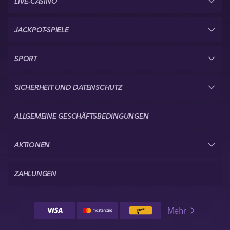
LIVE-CASINO
JACKPOT-SPIELE
SPORT
SICHERHEIT UND DATENSCHUTZ
ALLGEMEINE GESCHÄFTSBEDINGUNGEN
AKTIONEN
ZAHLUNGEN
Mehr