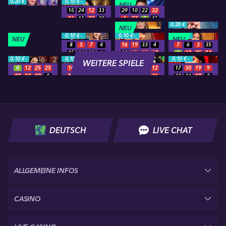
0,20 €
0,10 € -
0,10 € -
12
24
5
23
NEU
-
20.000 €
2.500 €
15
24
12
33
29
10
22
32
500 €
15
22
32
13
16
11
23
20
1
23
0
15
11
32
25
35
0,20 € -
0,20 €
33
36
22
14
14
4
26
4
NEU
2.000 €
-
12
5
1
31
33
21
0
35
500 €
0,10 € -
0,10 € -
0,10 € -
NEU
NEU
20.000 €
20.000 €
20.000 €
8
21
14
7
6
0
19
6
8
5
7
4
16
19
33
4
7
6
3
35
15
24
28
6
29
1
16
12
0
32
25
14
0,10 € -
0,10 € -
0,10 € -
0,10 € -
36
2
36
11
26
16
12
27
15
29
36
5
WEITERE SPIELE
1.000 €
10.000 €
20.000 €
20.000 €
0
12
25
25
18
4
3
12
27
35
9
12
17
30
19
9
17
5
25
25
6
24
32
22
1
7
17
0
19
34
19
8
18
29
10
31
4
18
6
36
22
24
19
8
23
17
13
6
24
23
28
21
29
36
36
33
19
36
18
27
9
31
25
18
1
11
12
35
19
1
35
14
15
14
34
11
12
30
15
33
23
31
35
9
4
29
15
3
30
30
2
31
14
2
34
33
9
21
10
12
27
0
17
13
DEUTSCH
LIVE CHAT
ALLGEMEINE INFOS
CASINO