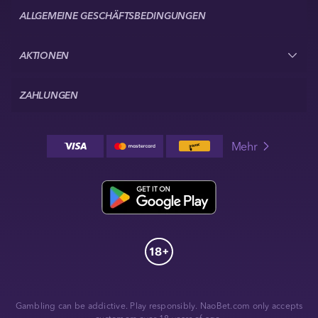
ALLGEMEINE GESCHÄFTSBEDINGUNGEN
AKTIONEN
ZAHLUNGEN
Mehr
Gambling can be addictive. Play responsibly. NaoBet.com only accepts